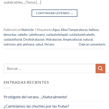
vulnerables. ¡Toma […]
CONTINUAR LEYENDO
→
Publicado en
Nutrición
|
Etiquetado
Agua
,
AltasTemperaturas
,
belleza
,
bienestar
,
cabello
,
cabellosano
,
cuidadodelapiel
,
cuidadodelcabello
,
cuidadofacial
,
Deshidratacion
,
Hidratacion
,
limpiezafacial
,
natural
,
nutricion
,
piel
,
pielsana
,
salud
,
Verano
Deje un comentario
ENTRADAS RECIENTES
Protégete del verano…¡Naturalmente!
¿Cambiamos las chuches por las frutas?