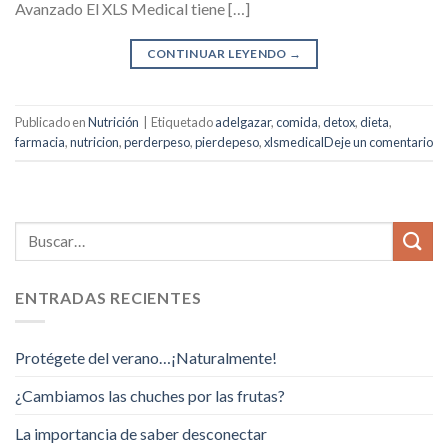
Avanzado El XLS Medical tiene […]
CONTINUAR LEYENDO
→
Publicado en
Nutrición
|
Etiquetado
adelgazar
,
comida
,
detox
,
dieta
,
farmacia
,
nutricion
,
perderpeso
,
pierdepeso
,
xlsmedical
Deje un comentario
ENTRADAS RECIENTES
Protégete del verano…¡Naturalmente!
¿Cambiamos las chuches por las frutas?
La importancia de saber desconectar