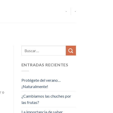
-
-
ENTRADAS RECIENTES
Protégete del verano…
¡Naturalmente!
r o
¿Cambiamos las chuches por
las frutas?
La importancia de saber