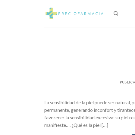
Skip
to
content
PUBLIC
La sensibilidad de la piel puede ser natura
permanente, generando inconfort y tiranteces
favorecer la sensibilidad excesiva: su piel r
manifieste…. ¿Qué es la piel […]