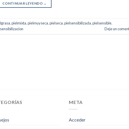
CONTINUAR LEYENDO
→
elgrasa
,
pielmixta
,
pielmuyseca
,
pielseca
,
pielsensibilizada
,
pielsensible
,
sensibilizacion
Deje un coment
TEGORÍAS
META
sejos
Acceder