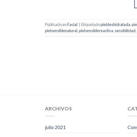
Publicado en
Facial
|
Etiquetado
pieldeshidratada
,
pi
pielsensiblenatural
,
pielsensiblereactiva
,
sensibilidad
,
ARCHIVOS
CA
julio 2021
Con